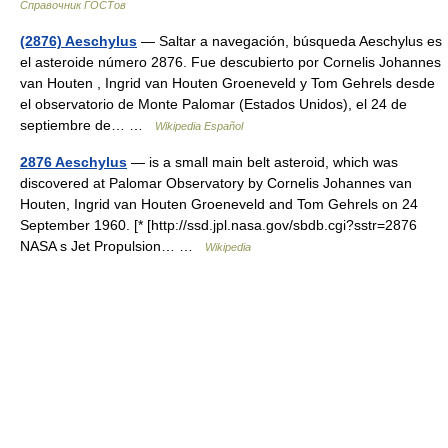
Справочник ГОСТов
(2876) Aeschylus
— Saltar a navegación, búsqueda Aeschylus es
el asteroide número 2876. Fue descubierto por Cornelis Johannes
van Houten , Ingrid van Houten Groeneveld y Tom Gehrels desde
el observatorio de Monte Palomar (Estados Unidos), el 24 de
septiembre de… …
Wikipedia Español
2876 Aeschylus
— is a small main belt asteroid, which was
discovered at Palomar Observatory by Cornelis Johannes van
Houten, Ingrid van Houten Groeneveld and Tom Gehrels on 24
September 1960. [* [http://ssd.jpl.nasa.gov/sbdb.cgi?sstr=2876
NASA s Jet Propulsion… …
Wikipedia