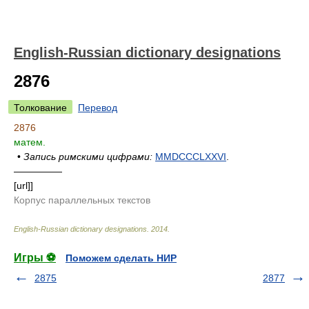
English-Russian dictionary designations
2876
Толкование
Перевод
2876
матем.
•
Запись римскими цифрами:
MMDCCCLXXVI
.
—————
[url]]
Корпус параллельных текстов
English-Russian dictionary designations
.
2014
.
Игры ⚽
Поможем сделать НИР
2875
2877