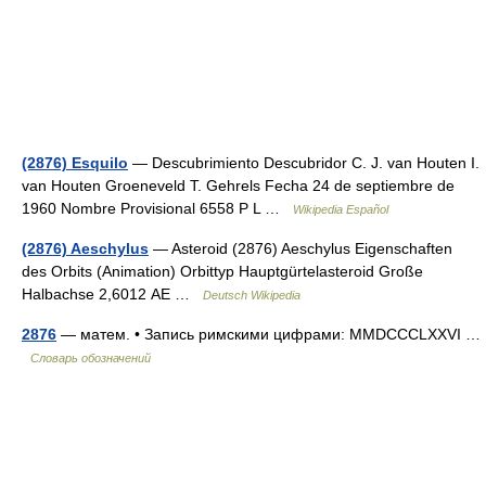
(2876) Esquilo
— Descubrimiento Descubridor C. J. van Houten I.
van Houten Groeneveld T. Gehrels Fecha 24 de septiembre de
1960 Nombre Provisional 6558 P L …
Wikipedia Español
(2876) Aeschylus
— Asteroid (2876) Aeschylus Eigenschaften
des Orbits (Animation) Orbittyp Hauptgürtelasteroid Große
Halbachse 2,6012 AE …
Deutsch Wikipedia
2876
— матем. • Запись римскими цифрами: MMDCCCLXXVI …
Словарь обозначений