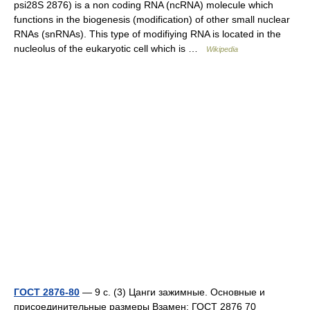
psi28S 2876) is a non coding RNA (ncRNA) molecule which
functions in the biogenesis (modification) of other small nuclear
RNAs (snRNAs). This type of modifiying RNA is located in the
nucleolus of the eukaryotic cell which is …
Wikipedia
ГОСТ 2876-80
— 9 с. (3) Цанги зажимные. Основные и
присоединительные размеры Взамен: ГОСТ 2876 70