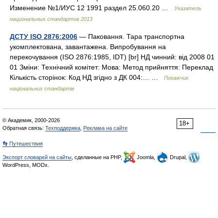
Изменение №1/ИУС 12 1991 раздел 25.060.20 …
Указатель
национальных стандартов 2013
ДСТУ ISO 2876:2006
— Паковання. Тара транспортна
укомплектована, завантажена. Випробування на
перекочування (ISO 2876:1985, IDT) [br] НД чинний: від 2008 01
01 Зміни: Технічний комітет: Мова: Метод прийняття: Переклад
Кількість сторінок: Код НД згідно з ДК 004:… …
Покажчик
національних стандартів
© Академик, 2000-2026
18+
Обратная связь:
Техподдержка
,
Реклама на сайте
👣 Путешествия
Экспорт словарей на сайты
, сделанные на PHP,
Joomla,
Drupal,
WordPress, MODx.